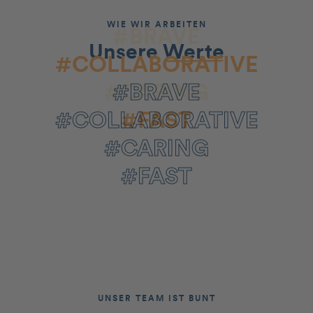
WIE WIR ARBEITEN
#BRAVE
Unsere
Werte
#COLLABORATIVE
#CARING
#BRAVE
#COLLABORATIVE
#FAST
#CARING
#FAST
UNSER TEAM IST BUNT