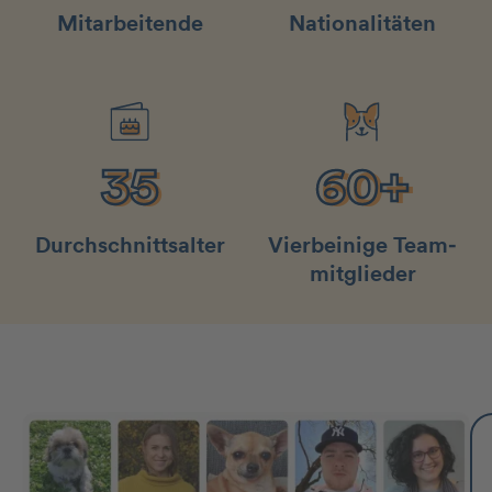
Mitarbeitende
Nationalitäten
35
60+
35
60+
Durchschnittsalter
Vierbeinige Team­
mit­glieder