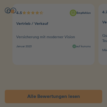
4.
4.5
Empfohlen
Ve
Vertrieb / Verkauf
Gu
Versicherung mit moderner Vision
Te
Januar 2023
auf kununu
Mär
Alle Bewertungen lesen