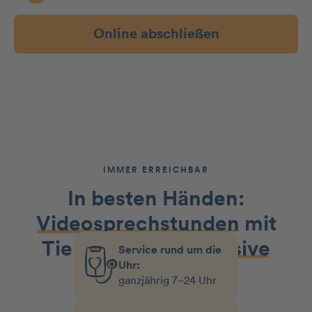
Online abschließen
IMMER ERREICHBAR
In besten Händen:
Videosprechstunden
mit
Tierärzt:innen
inklusive
Service rund um die
Uhr:
ganzjährig 7–24 Uhr