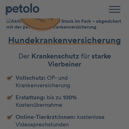
Zum Hauptinhalt
Hunde­kranken­­ver­sicherung
Der
Kranken­schutz
für
starke
Vierbeiner
Vollschutz:
OP- und
Krankenversicherung
Erstattung:
bis zu
100%
Kostenübernahme
Online-Tierärzt:innen:
kostenlose
Videosprechstunden