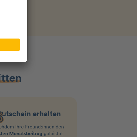
itten
utschein erhalten
chdem Ihre Freund:innen den
sten Monatsbeitrag
geleistet