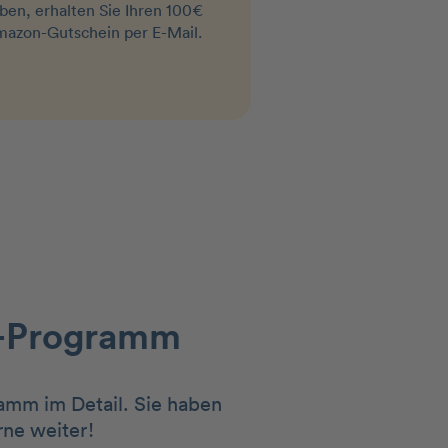
ben, erhalten Sie Ihren 100€
azon-Gutschein per E-Mail.
-Programm
amm im Detail. Sie haben
rne weiter!