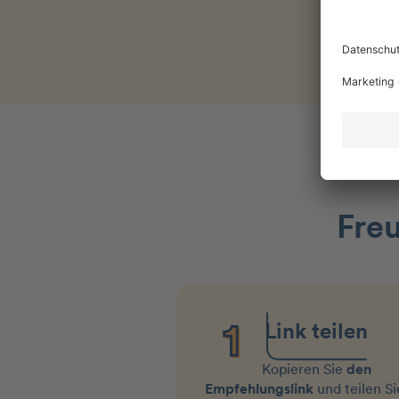
Fre
Link teilen
Kopieren Sie
den
Empfehlungslink
und teilen Si