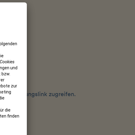
ink
inden Sie
hier.
n Empfehlungslink zugreifen.