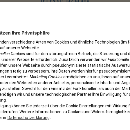
TEILEN SIE IHR GLÜCK
 persönlicher
Empfehlungsl
Huch, Ihr Empfehlungslink wird nicht angezeigt?
Keine Sorge, er wartet in Ihrem
Kundenkonto
auf Sie.
tionen zu den Teilnahmebedingungen des Freunde-werben-Programms von petolo f
m petolo Kundenkonto können Sie jederzeit auf de
Zum Kundenkonto