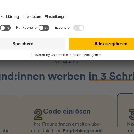
SO GEHT'S
und:innen werben
in 3 Schr
Code einlösen
G
Ihre Freund:innen erhalten über
Na
e ihn
den Link Ihren
Empfehlungscode
er