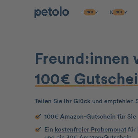
Hund
Katze
NEU
NEU
Zum Hauptinhalt
Freund:innen 
100€ Gutsche
Teilen Sie Ihr Glück
und empfehlen Si
100€ Amazon-Gutschein
für Sie
Ein
kostenfreier Probemonat
für 
und ein 30€ Amazon-Gutschein