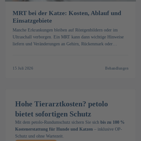
MRT bei der Katze: Kosten, Ablauf und
Einsatzgebiete
Manche Erkrankungen bleiben auf Röntgenbildern oder im
Ultraschall verborgen. Ein MRT kann dann wichtige Hinweise
liefern und Veränderungen an Gehirn, Rückenmark oder
Weichteilen sichtbar machen. Erfahren Sie, was ein MRT bei der
Katze kostet, wie die Untersuchung abläuft und wann sie
sinnvoll ist.
15 Juli 2026
Behandlungen
Hohe Tierarztkosten? petolo
bietet sofortigen Schutz
Mit dem petolo-Rundumschutz sichern Sie sich
bis zu 100 %
Kostenerstattung für Hunde und Katzen
– inklusive OP-
Schutz und ohne Wartezeit.