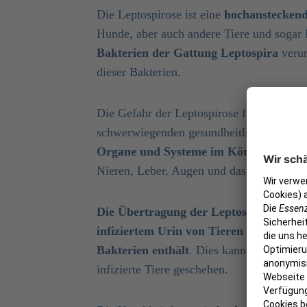
Die Leptospirose ist eine
hochansteckende
Hunde, aber auch andere Tiere und sogar
Bakterien der Gattung Leptospira
verur
dieser Bakterien.
Die Gefahr der Leptospirose für Hunde lieg
schwerwiegenden gesundheitlichen Ausw
Organe und Systeme im Körper des Hun
Nieren, Leber, Augen und das Nervensys
Die Übertragung der Leptospiren erfol
infiziertem Urin von Tieren oder durc
Bakterien enthält
. Dies kann in stehend
infizierte Tiere geschehen.