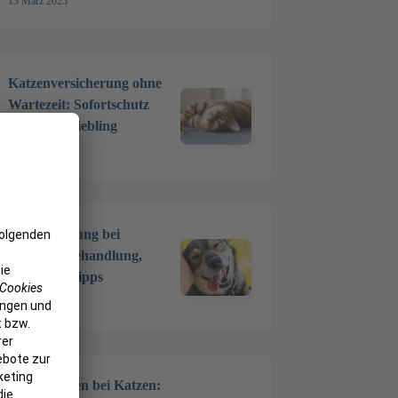
13 März 2025
Katzenversicherung ohne
Wartezeit: Sofortschutz
für Ihren Liebling
4 Feb. 2025
Zahnreinigung bei
Hunden: Behandlung,
Kosten & Tipps
20 Dez. 2024
Zähne ziehen bei Katzen: