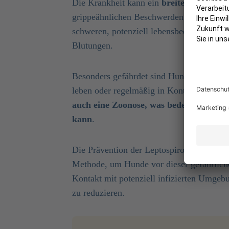
Die Krankheit kann ein
breites Spektru
grippeähnlichen Beschwerden wie Fieber,
schweren, potenziell lebensbedrohlichen
Blutungen.
Besonders gefährdet sind Hunde, die viel 
leben oder regelmäßig in Kontakt mit k
auch eine Zoonose, was bedeutet, dass
kann
.
Die Prävention der Leptospirose ist entsc
Methode, um Hunde vor dieser gefährliche
Kontakt mit potenziell infizierten Umgeb
zu reduzieren.