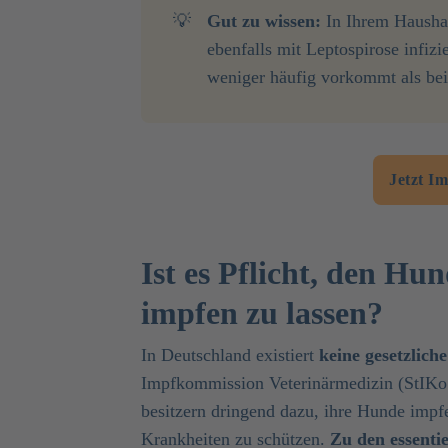
💡
Gut zu wissen:
In Ihrem Haushal
ebenfalls mit Leptospirose infiz
weniger häufig vorkommt als be
Jetzt I
Ist es Pflicht, den Hu
impfen zu lassen?
In Deutschland existiert
keine gesetzlich
Impfkommission Veterinärmedizin (StIKo V
besitzern dringend dazu, ihre Hunde impfe
Krankheiten zu schützen.
Zu den essenti