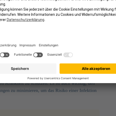
m an Symptomen
verursachen, von milden
 Erbrechen und Muskelschmerzen bis hin zu
 Zuständen wie Leberversagen, Nierenversagen und
Zeit im Freien verbringen, in ländlichen Gebieten
ontaminiertem Wasser kommen.
Die Leptospirose ist
 sie von Tieren auf Menschen übertragen werden
heidend, und die Impfung ist eine wirkungsvolle
n Krankheit zu schützen. Es ist auch wichtig, den
ungen zu minimieren, um das Risiko einer Infektion