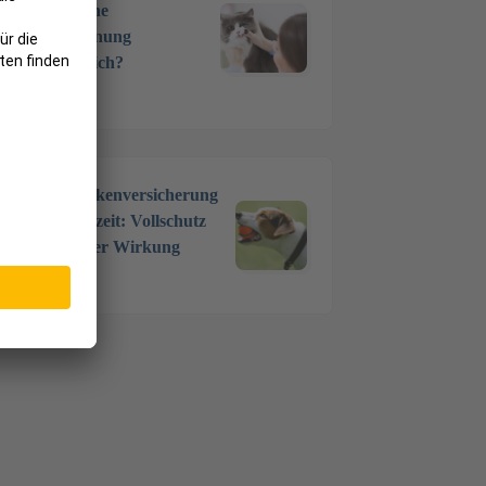
Wann ist eine
Zahnentfernung
unumgänglich?
17 Okt. 2024
Hundekrankenversicherung
ohne Wartezeit: Vollschutz
mit sofortiger Wirkung
5 Juni 2024