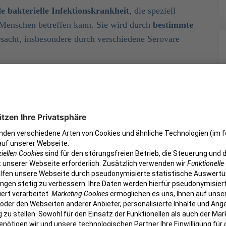
 bakterielle Infektionskrankheit
, die speziell
 Menschen betreffen kann. Sie wird durch
bestimmte
sacht, insbesondere durch verschiedene Serovare
t in ihrer Aggressivität und den potenziell
irkungen. Die
Krankheit kann verschiedene
des beeinträchtigen
, darunter vor allem die
tem.
gt hauptsächlich durch den Kontakt mit
h den Kontakt mit kontaminiertem Wasser, das die
en Gewässern, verschmutzten Böden oder über