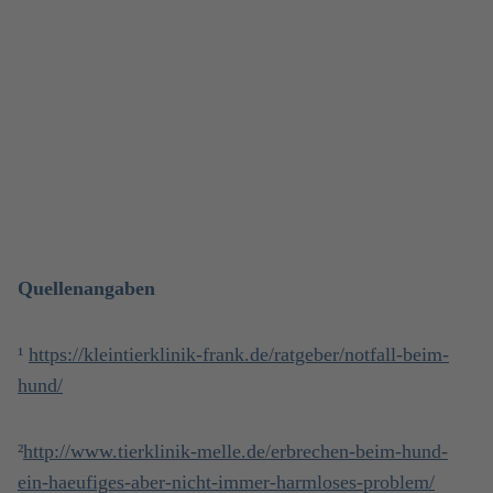
Quellenangaben
¹
https://kleintierklinik-frank.de/ratgeber/notfall-beim-
hund/
²
http://www.tierklinik-melle.de/erbrechen-beim-hund-
ein-haeufiges-aber-nicht-immer-harmloses-problem/