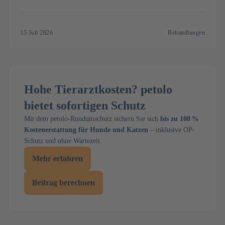
die Untersuchung mit Narkose abläuft, was ein CT beim Hund
kostet und wann es wirklich sinnvoll ist.
15 Juli 2026
Behandlungen
Hohe Tierarztkosten? petolo
bietet sofortigen Schutz
Mit dem petolo-Rundumschutz sichern Sie sich
bis zu 100 %
Kostenerstattung für Hunde und Katzen
– inklusive OP-
Schutz und ohne Wartezeit.
Mehr erfahren
Beitrag berechnen