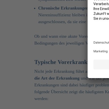
Chronische Erkrankungen
wie Epileps
Niereninsuffizienz bleiben in der Rege
ausgeschlossen, da sie eine fortlaufend
Ob und wann eine akute Vorerkrankung au
Bedingungen des jeweiligen Versicherers ab
Typische Vorerkrankungen b
Nicht jede Erkrankung führt automatisch
die Art der Erkrankung
und wie der jew
Erkrankungen sind dabei häufiger problema
folgende Übersicht zeigt die häufigsten K
werden: