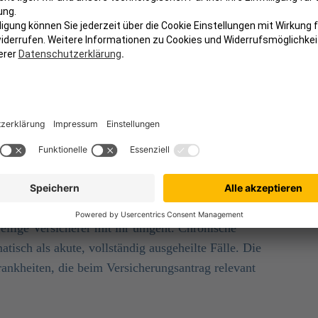
ie, Diabetes mellitus, Allergien oder
l dauerhaft vom Versicherungsschutz
e Behandlung erfordern.
s dem Ausschluss entfernt wird, hängt von den
 und ist nicht einheitlich geregelt.
eim Hund im Überblick
 zu einem Leistungsausschluss –
ausschlaggebend ist
eilige Versicherer mit ihr umgeht. Chronische
tisch als akute, vollständig ausgeheilte Fälle. Die
rankheiten, die beim Versicherungsantrag relevant