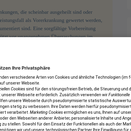
nkungen, die scheinbar ausgeheilt sind oder
eistungsfall als Vorerkrankung gewertet werden,
mentiert sind. Eine sorgfältige Vorbereitung
hützt vor unangenehmen Überraschungen im
krankungen
b eine Erkrankung vollständig ausgeheilt oder
heilte Magen-Darm-Infektion oder ein verheilter
icherungen nach einer ausreichend langen
stungsausschluss gestrichen werden.