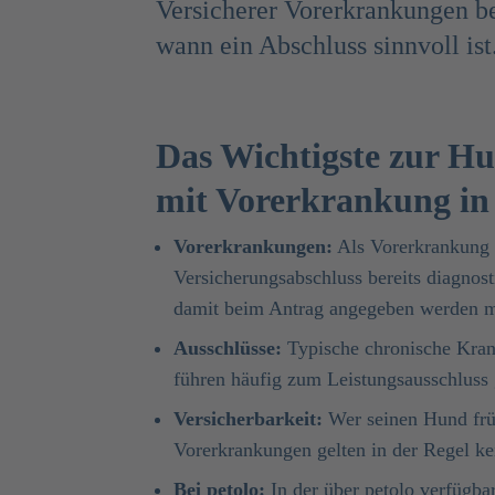
Versicherer Vorerkrankungen b
wann ein Abschluss sinnvoll ist
Das Wichtigste zur H
mit Vorerkrankung in
Vorerkrankungen:
Als Vorerkrankung g
Versicherungsabschluss bereits diagnos
damit beim Antrag angegeben werden m
Ausschlüsse:
Typische chronische Krank
führen häufig zum Leistungsausschluss
Versicherbarkeit:
Wer seinen Hund frü
Vorerkrankungen gelten in der Regel k
Bei petolo:
In der
über petolo verfügb