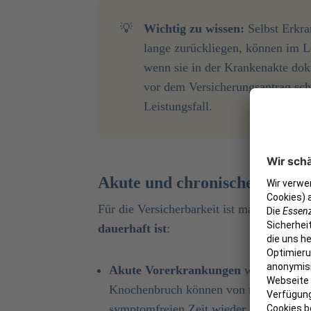
💡
Wichtig zu wissen:
Selbst Erkra
lange zurückliegen, können im L
wenn sie in der Krankenakte doku
vor dem Versicherungsantrag sc
Leistungsfall.
Akute und chronische Vorer
Für die Versicherbarkeit ist maßgeblich,
o
dauerhaft ist
:
Akute Vorerkrankungen
wie eine abge
Knochenbruch können von manchen Vers
symptomfreien Zeit wieder aus dem Lei