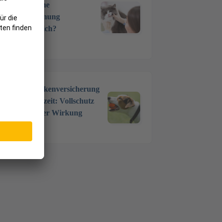
Wann ist eine
Zahnentfernung
unumgänglich?
17 Okt. 2024
Hundekrankenversicherung
ohne Wartezeit: Vollschutz
mit sofortiger Wirkung
5 Juni 2024