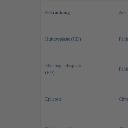
Erkrankung
Art
Hüftdysplasie (HD)
Fehl
Ellenbogendysplasie
Fehl
(ED)
Epilepsie
Chro