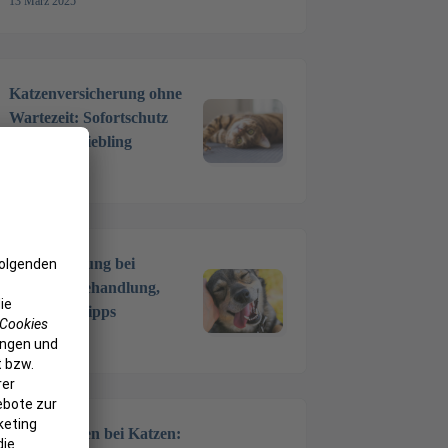
13 März 2025
Katzenversicherung ohne
Wartezeit: Sofortschutz
für Ihren Liebling
4 Feb. 2025
Zahnreinigung bei
Hunden: Behandlung,
Kosten & Tipps
20 Dez. 2024
Zähne ziehen bei Katzen: