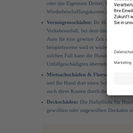
oder das Eigentum Dritter, kommt die V
Wiederbeschaffungskosten auf.
Vermögensschäden:
Ihr Hund läuft unv
Verkehrsunfall, bei dem das Auto eines
Auto für eine gewisse Zeit nicht nutzen
beispielsweise weil er wichtige Termin
solchen Fall kann die Hundehaftpflicht
Unfallgeschädigten übernehmen.
Mietsachschäden & Flurschäden:
Wen
und Ihr Hund dort einen Schaden verursa
auch diese Kosten durch die Hundehaftp
Deckschäden:
Die Haftpflicht für Hunde
gewollten oder ungewollten Deckakts e