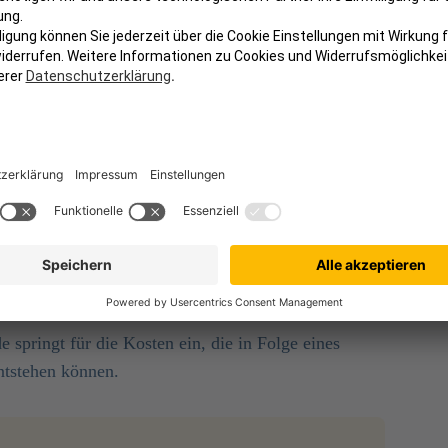
ersicherung für die Reparatur- oder
ermittelt auf die Straße und verursacht einen
 Dritten beschädigt wird. Der Geschädigte kann sein
 und hat dadurch einen wirtschaftlichen Verlust,
e verpasst oder Umsatzeinbußen erleidet. In einem
 den wirtschaftlichen Vermögensschaden des
n Sie eine Wohnung oder ein Haus gemietet haben
cht, beispielsweise einen Kratzer im Parkett, sind
flichtversicherung abgedeckt.
 springt für die Kosten ein, die in Folge eines
ntstehen können.