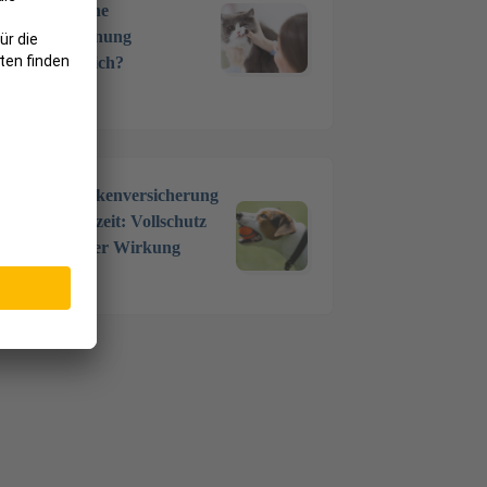
Wann ist eine
Zahnentfernung
unumgänglich?
17 Okt. 2024
Hundekrankenversicherung
ohne Wartezeit: Vollschutz
mit sofortiger Wirkung
5 Juni 2024