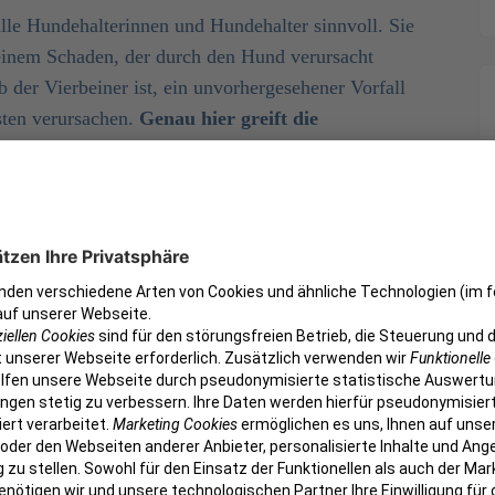
alle Hundehalterinnen und Hundehalter sinnvoll. Sie
 einem Schaden, der durch den Hund verursacht
 der Vierbeiner ist, ein unvorhergesehener Vorfall
sten verursachen.
Genau hier greift die
ndigen Schutz.
Ohne die passende
tzerinnen und -besitzer für die entstandenen Kosten
 haften. Dies kann schnell zu einer hohen
in der Regel folgende Leistungen ab:
Person verletzt und diese daraufhin
e Entschädigungen verlangt, übernimmt die
nde beschädigen, wie z. B. eine teure Einrichtung