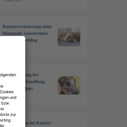
13 März 2025
Katzenversicherung ohne
Wartezeit: Sofortschutz
für Ihren Liebling
4 Feb. 2025
Zahnreinigung bei
Hunden: Behandlung,
Kosten & Tipps
20 Dez. 2024
Zähne ziehen bei Katzen: