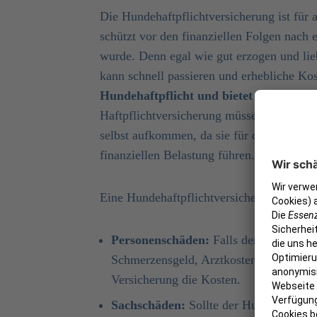
Die Hundehaftpflichtversicherung ist für 
schützt vor den finanziellen Folgen nach
wurde. Denn egal wie gut erzogen und lieb
kann schnell passieren und erhebliche Ko
Hundehaftpflicht und bietet den notwe
Haftpflichtversicherung müssen Hundebesi
selbst aufkommen, da sie für das Haustier
finanziellen Belastung führen.
Eine Hundehaftpflichtversicherung deckt 
Personenschäden:
Falls der Hund eine 
Schmerzensgeld, Arztkosten oder ander
Versicherung die Kosten.
Sachschäden:
Sollte der Hund Gegenstä