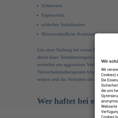
Schmerzen
Eigenschutz
schlechte Sozialisation
Missverständliche Kommunikation zwi
Um einer Haftung bei einem Hundebiss vor
durch klare Verhaltensregeln und fortwähr
weiterhin ein aggressives Verhalten, kann
Tierverhaltenstherapeutin bzw. einen Tier
senken und das Verhalten des Hundes zu v
Wer haftet bei einem 