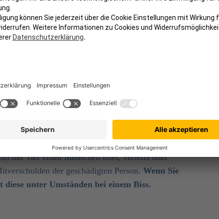
r sind für Ihren Hund und die von ihm
arunter zählen auch Verletzungen und Bisse, die der
rursacht. Hat Ihr Hund beispielsweise einen
n Sie für die etwaigen
Tierarztkosten des Hundes
.
rson entbindet Sie nicht von einer Haftung für
 beispielsweise dann der Fall, wenn ein dem Hund
in gebissen wird. In solch einem Fall müssen Sie für
twaige Schmerzensgeld aufkommen.
er Tierhalter verpflichtet, der geschädigten Person
n das Tier einen Menschen tötet, verletzt oder
Mitverschulden der geschädigten Person.
Wenn Sie
t diese unter Umständen bei einem Biss.