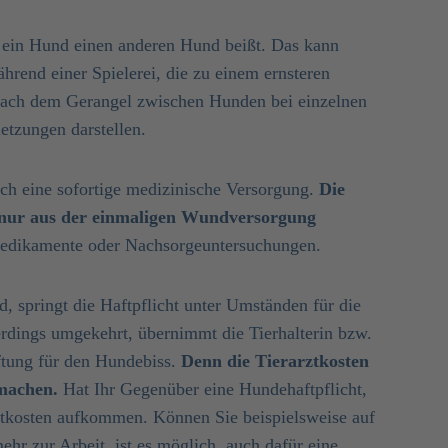
s ein Hund einen anderen Hund beißt. Das kann
hrend einer Spielerei, die zu einem ernsteren
 nach dem Gerangel zwischen Hunden bei einzelnen
etzungen darstellen.
och eine sofortige medizinische Versorgung.
Die
ht nur aus der einmaligen Wundversorgung
dikamente oder Nachsorgeuntersuchungen.
, springt die Haftpflicht unter Umständen für die
lerdings umgekehrt, übernimmt die Tierhalterin bzw.
ftung für den Hundebiss.
Denn die Tierarztkosten
 machen.
Hat Ihr Gegenüber eine Hundehaftpflicht,
rztkosten aufkommen. Können Sie beispielsweise auf
ehr zur Arbeit, ist es möglich, auch dafür eine