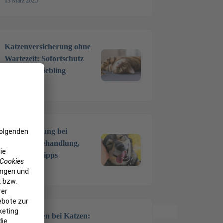
13 März 2025
Katzenversicherung ohne
Wartezeit: Sofortschutz
für Ihren Liebling
4 Feb. 2025
Zahnreinigung bei
Hunden: Behandlung,
Kosten & Tipps
20 Dez. 2024
Zähne ziehen bei Katzen: