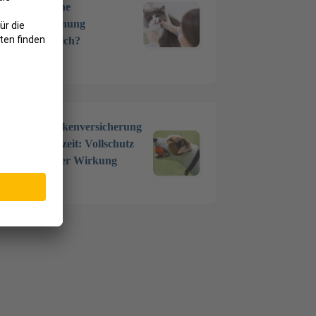
Wann ist eine
Zahnentfernung
unumgänglich?
17 Okt. 2024
Hundekrankenversicherung
ohne Wartezeit: Vollschutz
mit sofortiger Wirkung
5 Juni 2024