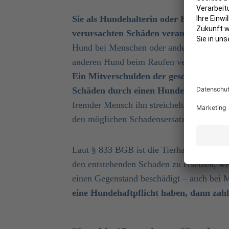
Sie als Hundehalterin oder Hundehalte
verursachten Schäden verantwortlich.
D
Hund bei Menschen oder anderen Tieren ve
anderen Hund beim Raufen verletzt, hafte
Ein Mitverschulden der geschädigten Pe
Schäden durch einen Hundebiss.
Das ist
fremder Mensch ihn streichelt und daraufh
den möglichen Schadensersatz und das e
Laut § 833 BGB ist die Tierhalterin bzw. d
den entstehenden Schaden zu ersetzen, wen
einen Gegenstand beschädigt – auch bei 
eine Hundehaftpflicht haben, dann zahl