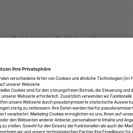
schen Hundehalterin bzw. Hundehalter und Hund
zubeugen, sollte der Vierbeiner möglichst früh
endes Training sozialisiert werden. Zeigt der Hund
 sich eine Beratung durch eine
verhaltenstherapeuten lohnen, um die Tiergefahr zu
erbessern.
Hundebiss?