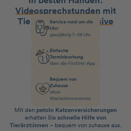
In besten Händen:
Videosprechstunden
mit
Tierärzt:innen
inklusive
Service rund um die
Uhr:
ganzjährig 7–24 Uhr
Einfache
Terminbuchung
über die FirstVet-App
Bequem von
Zuhause
ohne
Wartezimmerstress
Mit den
petolo Katzenversicherungen
erhalten Sie
schnelle Hilfe von
Tierärzt:innen
– bequem von zuhause aus.