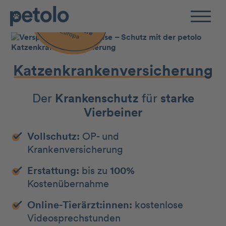
Zum Hauptinhalt
Katzen­kranken­­ver­sicherung
Der
Kranken­schutz
für
starke
Vierbeiner
Vollschutz:
OP- und
Krankenversicherung
Erstattung:
bis zu
100%
Kostenübernahme
Online-Tierärzt:innen:
kostenlose
Videosprechstunden