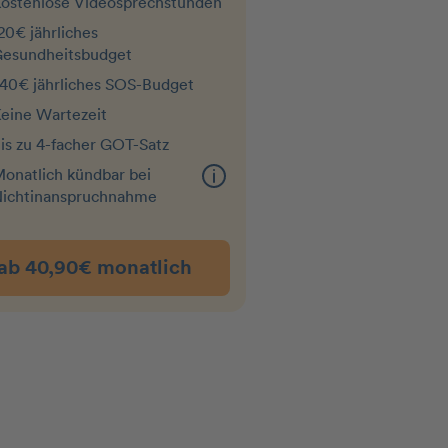
ostenlose Videosprechstunden
20€ jährliches
esundheitsbudget
40€ jährliches SOS-Budget
eine Wartezeit
is zu 4-facher GOT-Satz
onatlich kündbar bei
ichtin­an­spruchnahme
ab 40,90€ monatlich