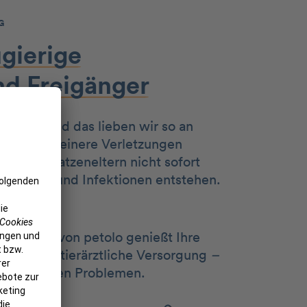
G
gierige
nd
Freigänger
Tiere – und das lieben wir so an
sie sich kleinere Verletzungen
glichen Katzeneltern nicht sofort
ündungen und Infektionen entstehen.
a.
icherung von petolo genießt Ihre
mfängliche tierärztliche Versorgung
–
h bei großen Problemen.