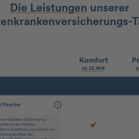
Die Leistungen
unserer
enkranken­versicherungs-T
Komfort
P
ab 22,90€
a
 FirstVet
iner digitalen Erstberatung /
irstVet einen höheren
höhere Erstattung wird jedoch nur
uchung benötigt. Bei