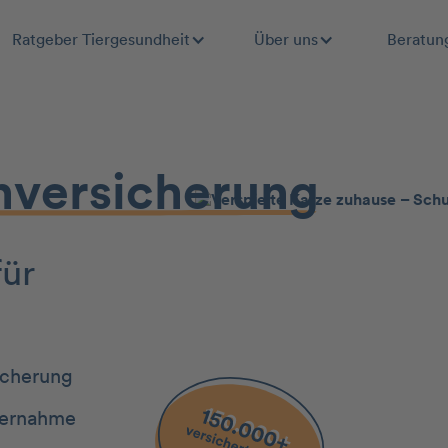
Ratgeber Tiergesundheit
Über uns
Beratun
­­ver­sicherung
für
icherung
ernahme