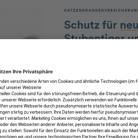
KATZENKRANKENVERSICHERUN
Schutz für
neu
Stubentiger
u
Katzen sind eigenständige 
ihnen! Doch schnell haben 
zugezogen, die auch fürsor
auffallen. So können Entz
Für den Ernstfall sind wir d
Mit der Katzenkrankenvers
Katze jederzeit eine vollu
sowohl bei kleinen als auc