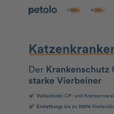
Hund
Katze
NEU
NEU
Zum Hauptinhalt
Katzen­kranken
Der
Kranken­schutz
starke Vierbeiner
Vollschutz:
OP- und Krankenvers
Erstattung:
bis zu
100%
Kostenüb