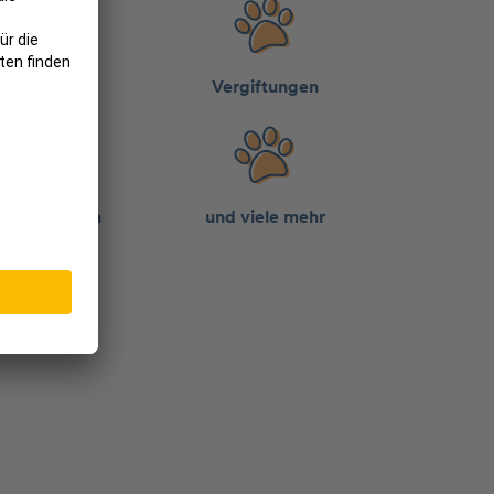
Magen OP
Vergiftungen
Bisswun­den
und viele mehr