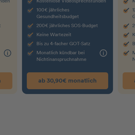
unden
Kostenlose Videosprechstunden
K
100€ jährliches
1
Gesundheitsbudget
G
t
200€ jährliches SOS-Budget
2
Keine Wartezeit
K
Bis zu 4-facher GOT-Satz
B
Monatlich kündbar bei
M
Nichtin­an­spruchnahme
N
h
ab 30,90€ monatlich