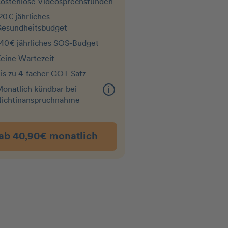
ostenlose Videosprechstunden
20€ jährliches
esundheitsbudget
40€ jährliches SOS-Budget
eine Wartezeit
is zu 4-facher GOT-Satz
onatlich kündbar bei
ichtin­an­spruchnahme
ab 40,90€ monatlich