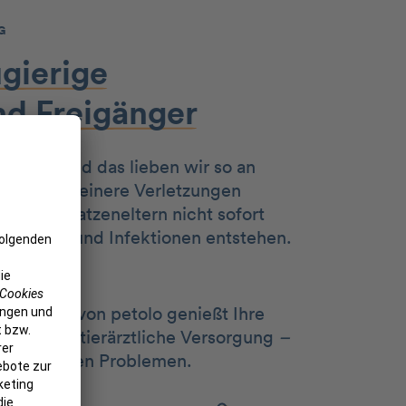
G
gierige
nd
Freigänger
Tiere – und das lieben wir so an
sie sich kleinere Verletzungen
glichen Katzeneltern nicht sofort
ündungen und Infektionen entstehen.
a.
icherung von petolo genießt Ihre
mfängliche tierärztliche Versorgung
–
h bei großen Problemen.