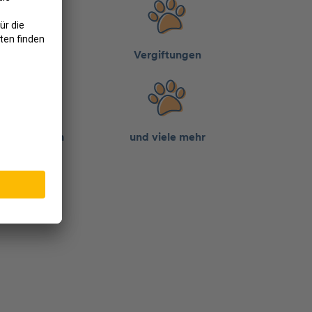
Magen OP
Vergiftungen
Bisswun­den
und viele mehr