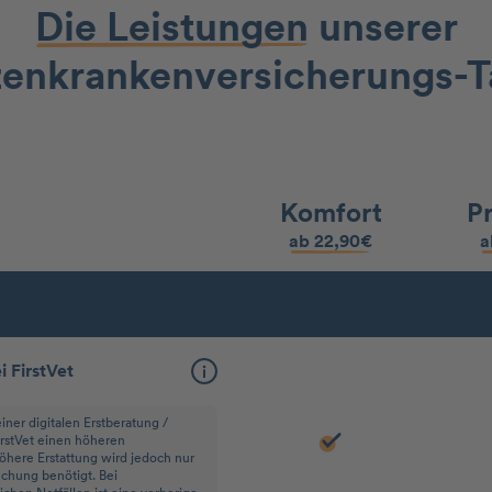
Die Leistungen
unserer
enkranken­versicherungs-T
Komfort
P
ab 22,90€
a
 FirstVet
iner digitalen Erstberatung /
irstVet einen höheren
höhere Erstattung wird jedoch nur
uchung benötigt. Bei