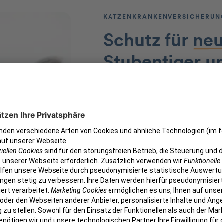
KATZENKRANKENVERSICHERUN
Schutz für
neu
Stubentiger
u
Katzen sind eigenständige 
ihnen! Doch schnell haben 
zugezogen, die auch fürsor
auffallen. So können Entz
Für den Ernstfall sind wir d
Mit der Katzenkrankenvers
Katze jederzeit eine vollu
sowohl bei kleinen als auc