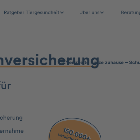
Ratgeber Tiergesundheit
Über uns
Beratun
­­ver­sicherung
für
icherung
ernahme