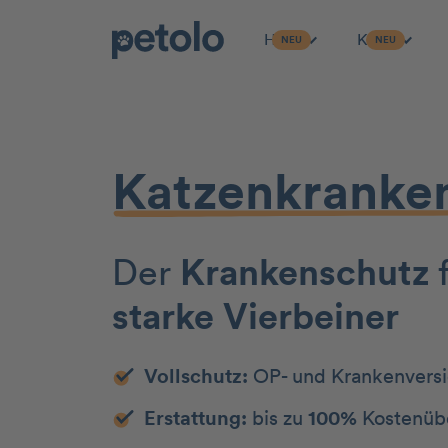
Hund
Katze
NEU
NEU
Zum Hauptinhalt
Katzen­kranken
Der
Kranken­schutz
starke Vierbeiner
Vollschutz:
OP- und Krankenvers
Erstattung:
bis zu
100%
Kostenüb