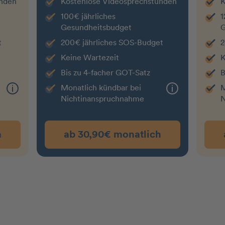
unden
Kostenlose Videosprechstunden
K
100€ jährliches
1
Gesundheitsbudget
G
t
200€ jährliches SOS-Budget
2
Keine Wartezeit
K
Bis zu 4-facher GOT-Satz
B
Monatlich kündbar bei
M
Nichtin­an­spruchnahme
N
h
ab 30,90€ monatlich