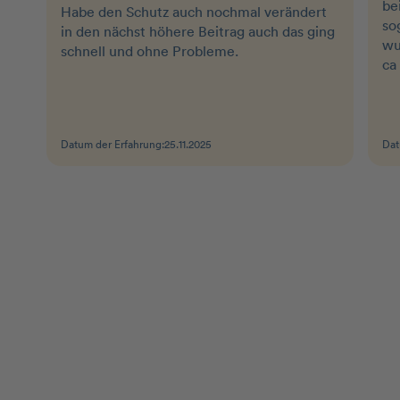
be
Habe den Schutz auch nochmal verändert
so
in den nächst höhere Beitrag auch das ging
wu
schnell und ohne Probleme.
ca
Datum der Erfahrung:
25.11.2025
Dat