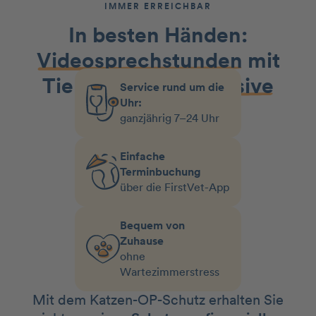
IMMER ERREICHBAR
In besten Händen:
Videosprechstunden
mit
Tierärzt:innen
inklusive
Service rund um die
Uhr:
ganzjährig 7–24 Uhr
Einfache
Terminbuchung
über die FirstVet-App
Bequem von
Zuhause
ohne
Wartezimmerstress
Mit dem Katzen-OP-Schutz erhalten Sie