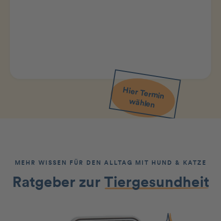
Hier Term
in
w
ählen
MEHR WISSEN FÜR DEN ALLTAG MIT HUND & KATZE
Ratgeber zur
Tiergesundheit