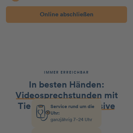
Online abschließen
IMMER ERREICHBAR
In besten Händen:
Videosprechstunden
mit
Tierärzt:innen
inklusive
Service rund um die
Uhr:
ganzjährig 7–24 Uhr