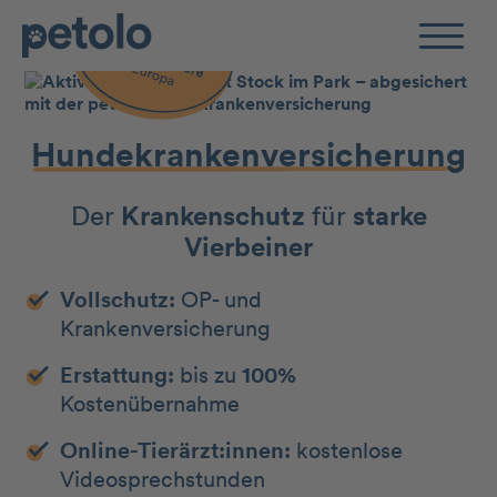
Zum Hauptinhalt
Hunde­kranken­­ver­sicherung
Der
Kranken­schutz
für
starke
Vierbeiner
Vollschutz:
OP- und
Krankenversicherung
Erstattung:
bis zu
100%
Kostenübernahme
Online-Tierärzt:innen:
kostenlose
Videosprechstunden