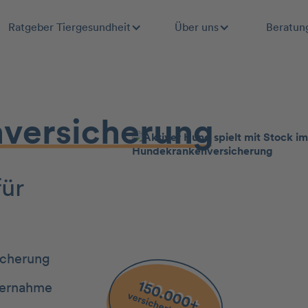
Ratgeber Tiergesundheit
Über uns
Beratun
­ver­sicherung
für
icherung
ernahme