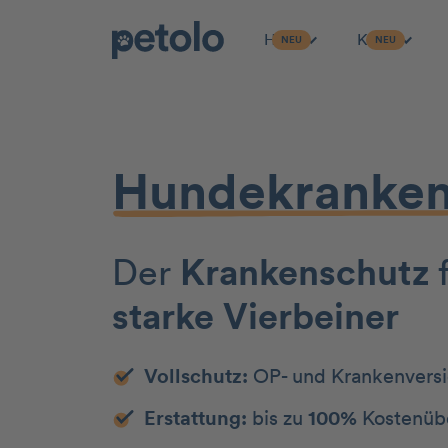
Hund
Katze
NEU
NEU
Zum Hauptinhalt
Hunde­kranken­
Der
Kranken­schutz
starke Vierbeiner
Vollschutz:
OP- und Krankenvers
Erstattung:
bis zu
100%
Kostenüb