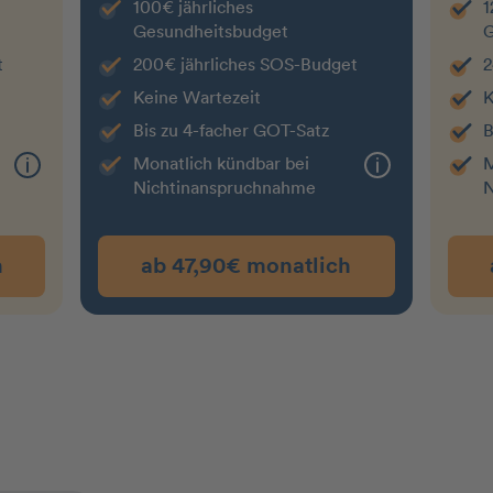
100€ jährliches
1
Gesundheitsbudget
G
t
200€ jährliches SOS-Budget
2
Keine Wartezeit
K
Bis zu 4-facher GOT-Satz
B
Monatlich kündbar bei
M
Nichtin­an­spruchnahme
N
h
ab 47,90€ monatlich