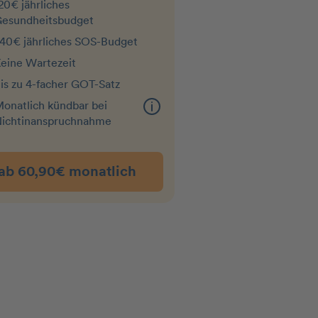
20€ jährliches
esundheitsbudget
40€ jährliches SOS-Budget
eine Wartezeit
is zu 4-facher GOT-Satz
onatlich kündbar bei
ichtin­an­spruchnahme
ab 60,90€ monatlich