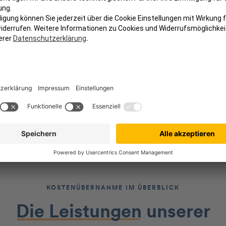
Impfungen
Ma
Entzündungen
Bis
KOSTENÜBERNAHME IM ÜBERBLICK
Die Leistungen
unserer