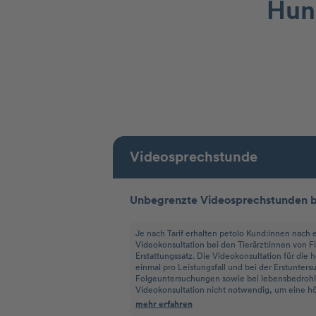
Hun
Videosprechstunde
Unbegrenzte Videosprechstunden be
Je nach Tarif erhalten petolo Kund:innen nach e
Videokonsultation bei den Tierärzt:innen von F
Erstattungssatz. Die Videokonsultation für die 
einmal pro Leistungsfall und bei der Erstunters
Folgeuntersuchungen sowie bei lebensbedrohlic
Videokonsultation nicht notwendig, um eine hö
mehr erfahren