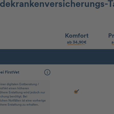
dekranken­versicherungs-Ta
Komfort
P
ab 34,90€
a
i FirstVet
iner digitalen Erstberatung /
irstVet einen höheren
höhere Erstattung wird jedoch nur
uchung benötigt. Bei
hen Notfällen ist eine vorherige
here Erstattung zu erhalten.