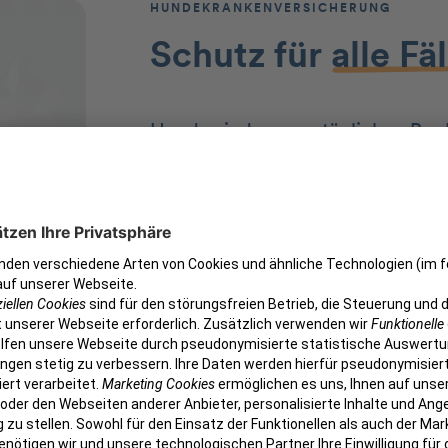
HUNDEKRANKENVERSICHERUNG
Schutz für
alle Fä
Hunde sind unsere täglichen Beg
wenn wir immer gut auf unsere Vi
Krankheiten und Operationen, abe
nicht immer verhindert werden. 
dann meist unverhofft hohe Kosten
Behandlungen und Medikamente
Die petolo Hundekrankenversicher
Kostenübernahme von bis zu 100%