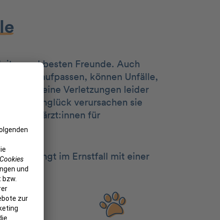
lle
leiter und besten Freunde. Auch
erbeiner aufpassen, können Unfälle,
r auch kleine Verletzungen leider
Zu allem Unglück verursachen sie
 bei Tierärzt:innen für
.
ung springt im Ernstfall mit einer
 ein.