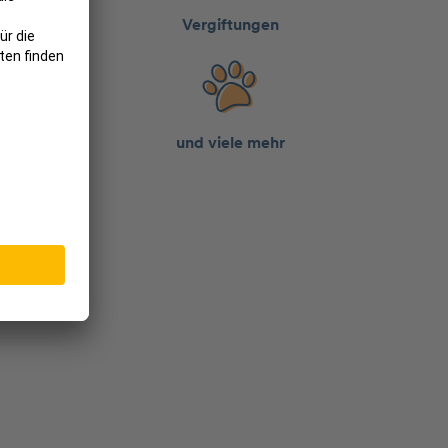
gen OP
Vergiftungen
swun­den
und viele mehr