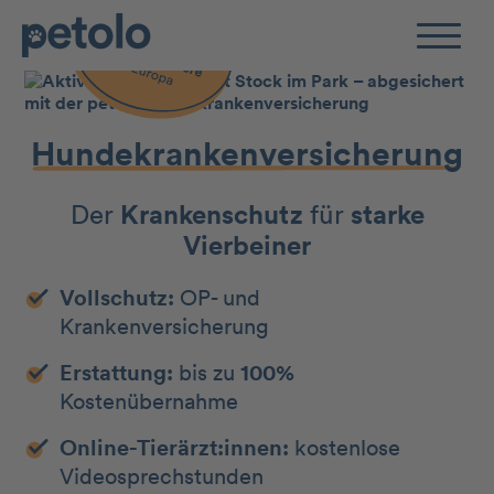
Zum Hauptinhalt
Hunde­kranken­­ver­sicherung
Der
Kranken­schutz
für
starke
Vierbeiner
Vollschutz:
OP- und
Krankenversicherung
Erstattung:
bis zu
100%
Kostenübernahme
Online-Tierärzt:innen:
kostenlose
Videosprechstunden