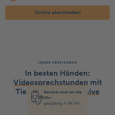
Online abschließen
IMMER ERREICHBAR
In besten Händen:
Videosprechstunden
mit
Tierärzt:innen
inklusive
Service rund um die
Uhr:
ganzjährig 7–24 Uhr