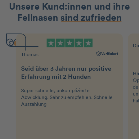
Unsere Kund:innen und ihre
Fellnasen
sind zufrieden
Da
Verifiziert
Thomas
Seid über 3 Jahren nur positive
Ha
Erfahrung mit 2 Hunden
Op
de
Super schnelle, unkomplizierte
un
Abwicklung. Sehr zu empfehlen. Schnelle
ha
Auszahlung