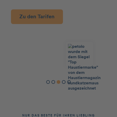
Zu den Tarifen
Slide 3 of 5.
NUR DAS BESTE FÜR IHREN LIEBLING