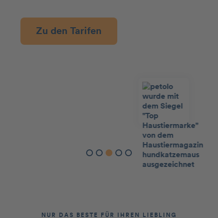
Zu den Tarifen
Slide 3 of 5.
NUR DAS BESTE FÜR IHREN LIEBLING