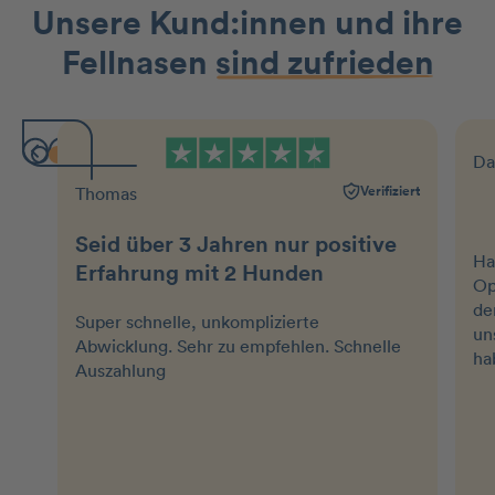
Unsere Kund:innen und ihre
Fellnasen
sind zufrieden
Da
Verifiziert
Thomas
Seid über 3 Jahren nur positive
Ha
Erfahrung mit 2 Hunden
Op
de
Super schnelle, unkomplizierte
un
Abwicklung. Sehr zu empfehlen. Schnelle
ha
Auszahlung