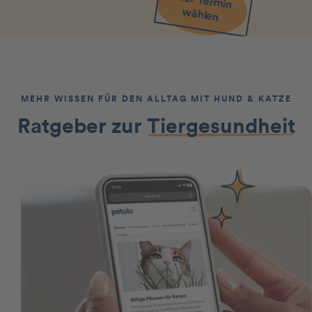
Hier Term
in
w
ählen
MEHR WISSEN FÜR DEN ALLTAG MIT HUND & KATZE
Ratgeber zur
Tiergesundheit