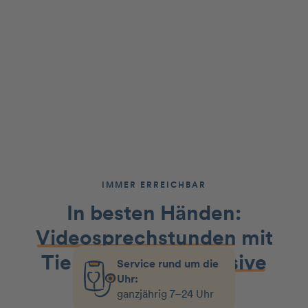
IMMER ERREICHBAR
In besten Händen:
Videosprechstunden
mit
Tierärzt:innen
inklusive
Service rund um die
Uhr:
ganzjährig 7–24 Uhr