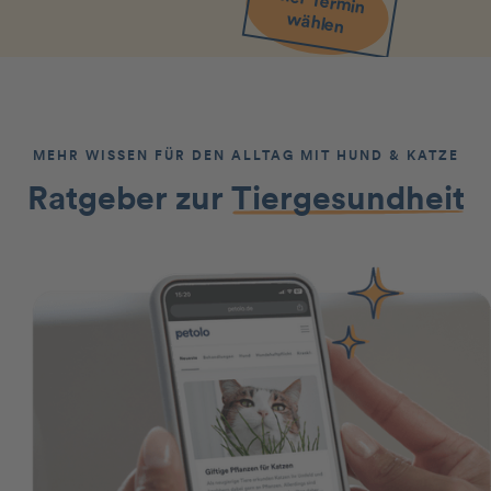
Hier Term
in
w
ählen
MEHR WISSEN FÜR DEN ALLTAG MIT HUND & KATZE
Ratgeber zur
Tiergesundheit