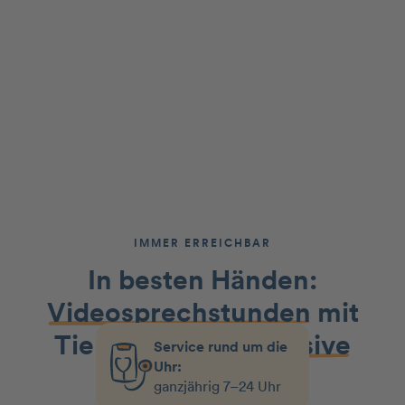
IMMER ERREICHBAR
In besten Händen:
Videosprechstunden
mit
Tierärzt:innen
inklusive
Service rund um die
Uhr:
ganzjährig 7–24 Uhr