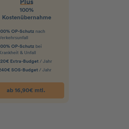
Plus
100%
Kostenübernahme
100% OP-Schutz
nach
Verkehrsunfall
100% OP-Schutz
bei
Krankheit & Unfall
120€ Extra-Budget
/ Jahr
240€ SOS-Budget
/ Jahr
ab 16,90€ mtl.