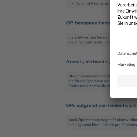
inkl. Vor- und Nachbehandlung
OP-bezogene tierärztliche Be
Erstattet werden tierärztliche Leistunge
– z. B. Voruntersuchungen, OP-Vorberei
Arznei-, Verbands-, Heil- & Hilf
Übernommen werden OP-bezogene Medikam
die für die Operation oder Nachsorge not
Prothesen erhalten Sie einmalig 500€.
OPs aufgrund von Fehlentwick
Auch Operationen wegen Fehlentwicklungen
auf insgesamt bis zu 2.500€ pro Fehlentw