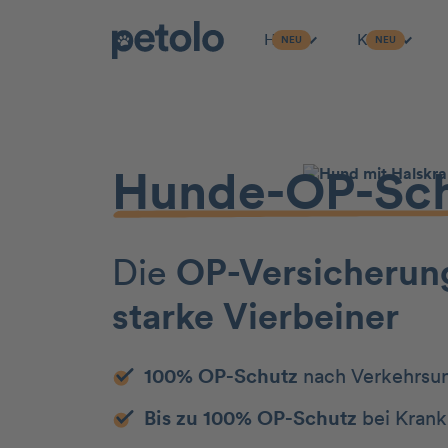
Hund
Katze
NEU
NEU
Zum Hauptinhalt
Hunde-OP-Sc
Die
OP-Versicherun
starke Vierbeiner
100% OP-Schutz
nach Verkehrsun
Bis zu 100% OP-Schutz
bei Krankh