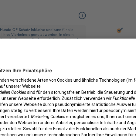
em Hunde-OP-Schutz inklusive und kann für alle
 Ihres Vierbeiners genutzt werden. In einem
stverständlich unabdingbar, sofort eine Praxis oder
100%
rsunfalls übernimmt petolo die OP-Kosten
ll
80%
im direkten Zusammenhang mit einer Operation,