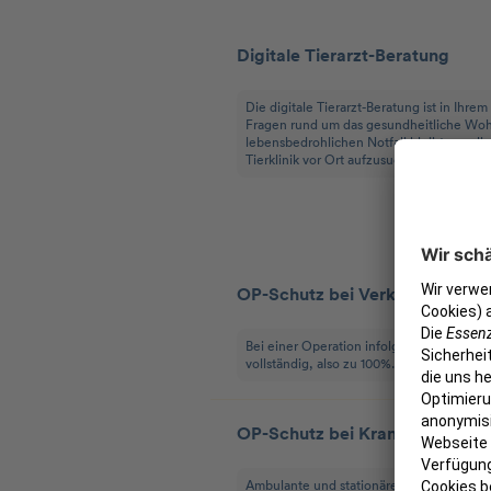
Digitale Tierarzt-Beratung
Die digitale Tierarzt-Beratung ist in Ihr
Fragen rund um das gesundheitliche Wohl
lebensbedrohlichen Notfall bleibt es selb
Tierklinik vor Ort aufzusuchen.
Versicherungsleistung
OP-Schutz bei Verkehrsunfall
Bei einer Operation infolge eines Verkeh
vollständig, also zu 100%.
OP-Schutz bei Krankheit & Unfa
Ambulante und stationäre Behandlungen 