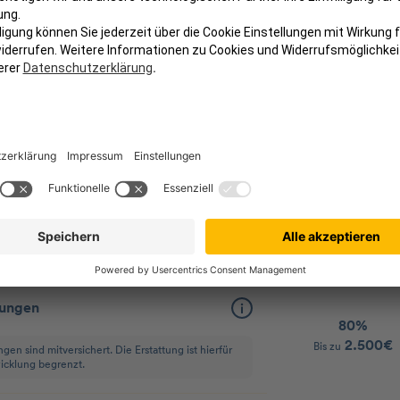
handlungen
80%
nur OP-bezogen
n, die direkt im Zusammenhang mit einer OP stehen
tung, Nachbehandlungen oder Kontrolltermine.
smittel
80%
ente sowie Verband-, Heil- und Hilfsmittel,
nur OP-bezogen
wendig sind (z. B. Schmerzmittel, Verbände). Für
lungen
80%
2.500€
Bis zu
 sind mitversichert. Die Erstattung ist hierfür
icklung begrenzt.