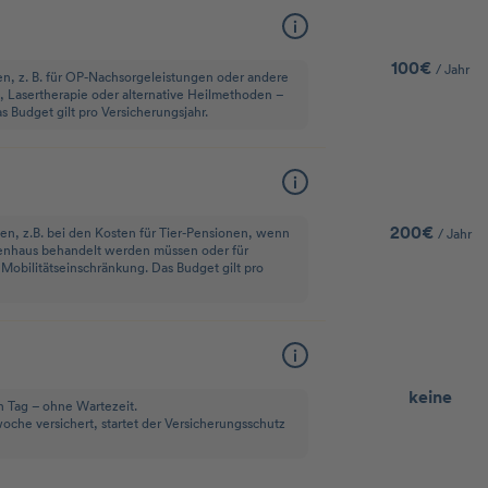
100€
/ Jahr
en, z. B. für OP-Nachsorgeleistungen oder andere
Lasertherapie oder alternative Heilmethoden –
 Budget gilt pro Versicherungsjahr.
200€
len, z.B. bei den Kosten für Tier-Pensionen, wenn
/ Jahr
enhaus behandelt werden müssen oder für
n Mobilitätseinschränkung. Das Budget gilt pro
keine
en Tag – ohne Wartezeit.
oche versichert, startet der Versicherungsschutz