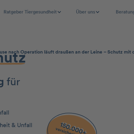
Ratgeber Tiergesundheit
Über uns
Beratun
hutz
g
für
fall
eit & Unfall