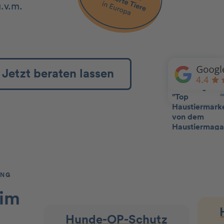
.v.m.
Jetzt beraten lassen
ING
 im
Hunde-OP-Schutz