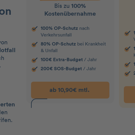
Bis zu
100%
on
Kostenübernahme
100% OP-Schutz
nach
Verkehrsunfall
von
80% OP-Schutz
bei Krankheit
otfall
& Unfall
ch
100€ Extra-Budget
/ Jahr
%
200€ SOS-Budget
/ Jahr
i
ab 10,90€ mtl.
ierten
den
ifen.