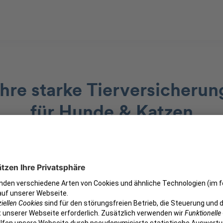
Ihre starke Tierversicherun
für Hunde & Katzen
In nur 2 Minuten den monatlichen Beitrag berechnen.