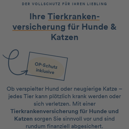
DER VOLL­SCHUTZ FÜR IHREN LIEBLING
Ihre
Tier­kranken­
versicherung
für Hunde &
Katzen
O
P-Schutz
inklusive
Ob verspielter Hund oder neugierige Katze –
jedes Tier kann plötzlich krank werden oder
sich verletzen. Mit einer
Tierkrankenversicherung für Hunde und
Katzen
sorgen Sie sinnvoll vor und sind
rundum finanziell abgesichert.