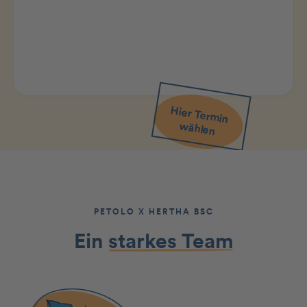
Hier Term
in
w
ählen
PETOLO X HERTHA BSC
Ein
starkes Team